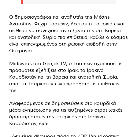
Ο δημοσιογράφος και αναλυτής της Μέσης
Ανατολής, Φεχίμ Ταστεκίν, λέει ότι η Τουρκία είναι
σε θέση να συνεχίσει την ατζέντα της στη βόρεια
και ανατολική Συρία πιο επιθετικά, καθώς ο κόσμος
είναι επικεντρωμένος στη ρωσική εισβολή στην
Ουκρανία.
Μιλώντας στο Gerçek TV, ο Ταστεκίν σχολίασε τις
πρόσφατες εξελίξεις στο Ιράκ, το Ιρακινό
Κουρδιστάν και τη βόρεια και ανατολική Συρία,
όπου η Τουρκία εντείνει πρόσφατα τις επιθέσεις
της.
Αναφερόμενος σε δημοσιεύσεις στα κουρδικά
μέσα ενημέρωσης για τις αυξημένες στρατιωτικές
δραστηριότητες της Τουρκίας στο Ιρακινό
Κουρδιστάν, είπε:
«Δεν είμαι σίγουρος πόσο το KDP [Δημοκρατικό