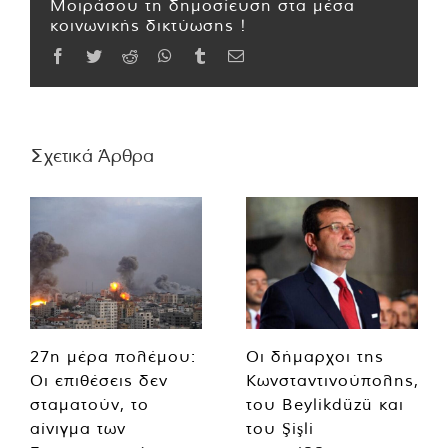
Μοιράσου τη δημοσίευση στα μέσα
κοινωνικής δικτύωσης !
Facebook
Twitter
Reddit
WhatsApp
Tumblr
Email
Σχετικά Άρθρα
27η μέρα πολέμου:
Οι δήμαρχοι της
Οι επιθέσεις δεν
Κωνσταντινούπολης,
σταματούν, το
του Beylikdüzü και
αίνιγμα των
του Şişli