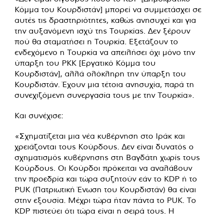
Κόμμα του Κουρδιστάν] μπορεί να συμμετάσχει σε
αυτές τις δραστηριότητες, καθώς ανησυχεί και για
την αυξανόμενη ισχύ της Τουρκίας. Δεν ξέρουν
πού θα σταματήσει η Τουρκία. Εξετάζουν το
ενδεχόμενο η Τουρκία να απειλήσει όχι μόνο την
ύπαρξη του PKK [Εργατικό Κόμμα του
Κουρδιστάν], αλλά ολόκληρη την ύπαρξη του
Κουρδιστάν. Έχουν μια τέτοια ανησυχία, παρά τη
συνεχιζόμενη συνεργασία τους με την Τουρκία».
Και συνέχισε:
«Σχηματίζεται μια νέα κυβέρνηση στο Ιράκ και
χρειάζονται τους Κούρδους. Δεν είναι δυνατός ο
σχηματισμός κυβέρνησης στη Βαγδάτη χωρίς τους
Κούρδους. Οι Κούρδοι πρόκειται να αναλάβουν
την προεδρία και τώρα συζητούν εάν το KDP ή το
PUK (Πατριωτική Ένωση του Κουρδιστάν) θα είναι
στην εξουσία. Μέχρι τώρα ήταν πάντα το PUK. Το
KDP πιστεύει ότι τώρα είναι η σειρά τους. Η