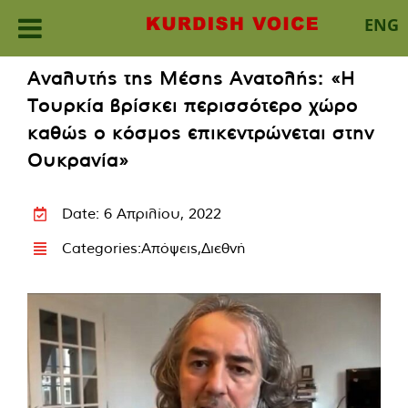
ENG
Skip
Αναλυτής της Μέσης Ανατολής: «Η
to
Τουρκία βρίσκει περισσότερο χώρο
content
καθώς ο κόσμος επικεντρώνεται στην
Ουκρανία»
Date: 6 Απριλίου, 2022
Categories:
Απόψεις
,
Διεθνή