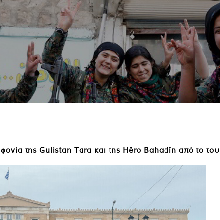
ονία της Gulistan Tara και της Hêro Bahadîn από το του