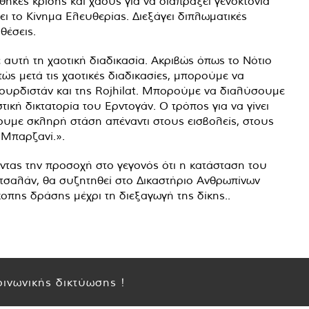
θήκες κρίσης και χάους για να διαπράξει γενοκτονία
ι το Κίνημα Ελευθερίας. Διεξάγει διπλωματικές
θέσεις.
αυτή τη χαοτική διαδικασία. Ακριβώς όπως το Νότιο
ς μετά τις χαοτικές διαδικασίες, μπορούμε να
Κουρδιστάν και της Rojhilat. Μπορούμε να διαλύσουμε
τική δικτατορία του Ερντογάν. Ο τρόπος για να γίνει
χουμε σκληρή στάση απέναντι στους εισβολείς, στους
 Μπαρζανί.».
ντας την προσοχή στο γεγονός ότι η κατάσταση του
σαλάν, θα συζητηθεί στο Δικαστήριο Ανθρωπίνων
οπης δράσης μέχρι τη διεξαγωγή της δίκης..
ινωνικής δικτύωσης !