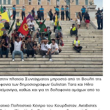
 στην πλατεία Συντάγματος μπροστά από τη Βουλή της
φονία των δημοσιογράφων Gulistan Tara και Hêro
εϊμανίγια, καθώς και για τη δολοφονία αμάχων από το
ικό Πολιτιστικό Κέντρο του Κουρδιστάν. Ακτιβιστές