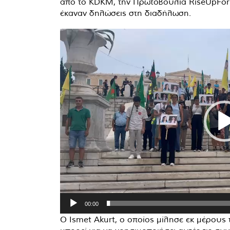
από το KDKM, την Πρωτοβουλία RiseUpForRo
έκαναν δηλώσεις στη διαδήλωση.
Πρόγραμμα
Αναπαραγωγής
Βίντεο
00:00
Ο Ismet Akurt, ο οποίος μίλησε εκ μέρους τ