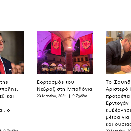
 της
Εορτασμός του
Το Σουηδ
ύπολης,
Νεβροζ στη Μπολόνια
Αριστερό
zü και
προτρέπει
23 Μαρτίου, 2025
|
0 Σχόλια
Ερντογάν 
ι, ο
κυβέρνησ
μέτρα για
και ουσια
|
0 Σχόλια
23 Μαρτίου, 2