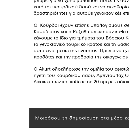
μπορεί για να χρησιμοποιήσει αυτές τις συν
κατά του κουρδικού λαού και να εκκαθαρίσε
δραστηριότητες για αυτούς γενοκτονικές επι
Οι Κούρδοι έχουν επίσης υπολογισμούς σε 
Κουρδιστάν και η Ροζάβα απέκτησαν καθεστώ
κάνουμε το ίδιο για τμήματα του Βόρειου 
το γενοκτονικό τουρκικό κράτος και τη φασισ
αυτό είναι μέσω της ενότητας. Πρέπει να έ
προδότες και την προδοσία της οικογένειας
Ο Akurt ολοκλήρωσε την ομιλία του εφιστώ
ηγέτη του Κουρδικού λαού, Αμπντουλάχ Οτ
Δικαιωμάτων και κάλεσε σε 20 ημέρες αδιάκ
Μοιράσου τη δημοσίευση στα μέσα κο