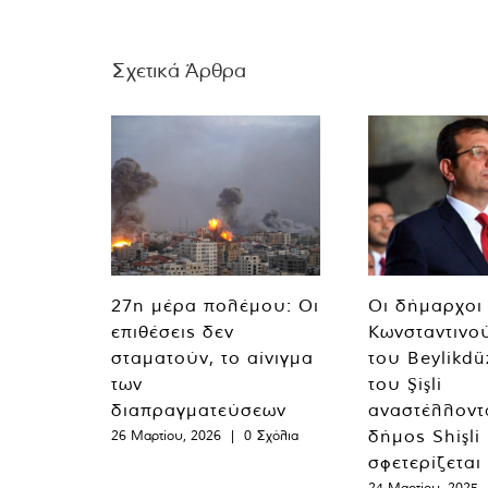
Σχετικά Άρθρα
27η μέρα πολέμου: Οι
Οι δήμαρχοι
επιθέσεις δεν
Κωνσταντινο
σταματούν, το αίνιγμα
του Beylikdü
των
του Şişli
διαπραγματεύσεων
αναστέλλοντα
δήμος Shişli
26 Μαρτίου, 2026
|
0 Σχόλια
σφετερίζεται
24 Μαρτίου, 2025