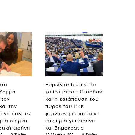
ικό
Ευρωβουλευτές: Το
 Κόμμα
κάλεσμα του Οτσαλάν
 τον
και η κατάπαυση του
και την
πυρός του PKK
η να λάβουν
φέρνουν μια ιστορική
 μια διαρκή
ευκαιρία για ειρήνη
στική ειρήνη
και δημοκρατία
025
|
0 Σχόλια
22 Μαρτίου, 2025
|
0 Σχόλια