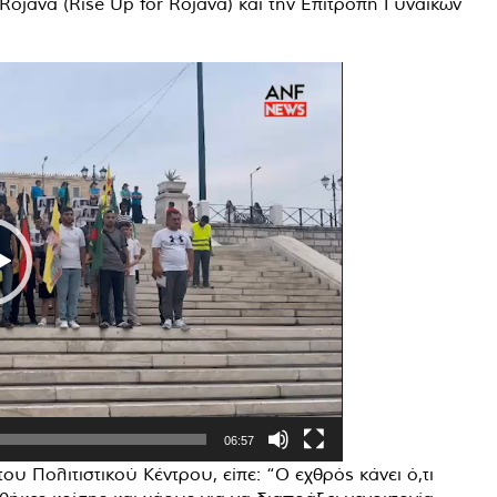
java (Rise Up for Rojava) και την Επιτροπή Γυναικών
06:57
ου Πολιτιστικού Κέντρου, είπε: “Ο εχθρός κάνει ό,τι