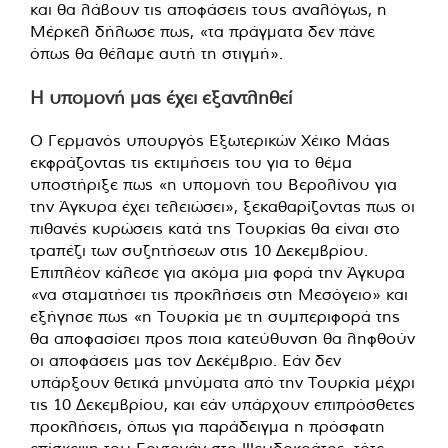
και θα λάβουν τις αποφάσεις τους αναλόγως, η
Μέρκελ δήλωσε πως, «τα πράγματα δεν πάνε
όπως θα θέλαμε αυτή τη στιγμή».
Η υπομονή μας έχει εξαντληθεί
Ο Γερμανός υπουργός Εξωτερικών Χέικο Μάας
εκφράζοντας τις εκτιμήσεις του για το θέμα
υποστήριξε πως «η υπομονή του Βερολίνου για
την Άγκυρα έχει τελειώσει», ξεκαθαρίζοντας πως οι
πιθανές κυρώσεις κατά της Τουρκίας θα είναι στο
τραπέζι των συζητήσεων στις 10 Δεκεμβρίου.
Επιπλέον κάλεσε για ακόμα μια φορά την Άγκυρα
«να σταματήσει τις προκλήσεις στη Μεσόγειο» και
εξήγησε πως «η Τουρκία με τη συμπεριφορά της
θα αποφασίσει προς ποια κατεύθυνση θα ληφθούν
οι αποφάσεις μας τον Δεκέμβριο. Εάν δεν
υπάρξουν θετικά μηνύματα από την Τουρκία μέχρι
τις 10 Δεκεμβρίου, και εάν υπάρχουν επιπρόσθετες
προκλήσεις, όπως για παράδειγμα η πρόσφατη
επίσκεψη του Ερντογάν στο Ψευδοκράτος, τότε