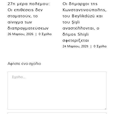
27η μέρα πολέμου:
Οι δήμαρχοι της
Οι επιθέσεις δεν
Κωνσταντινούπολης,
σταματούν, το
του Beylikdüzü και
αίνιγμα των
του Şişli
διαπραγματεύσεων
αναστέλλονται, ο
δήμος Shişli
26 Μαρτίου, 2026
|
0 Σχόλια
σφετερίζεται
24 Μαρτίου, 2025
|
0 Σχόλια
Αφήστε ένα σχόλιο
Comment