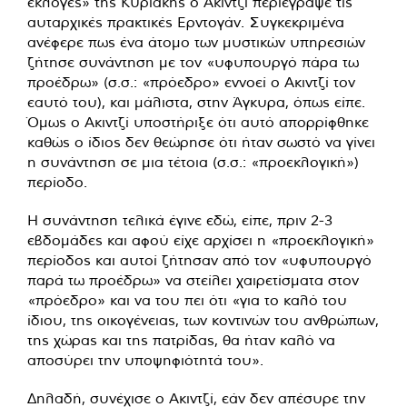
εκλογές» της Κυριακής ο Ακιντζί περιέγραψε τις
αυταρχικές πρακτικές Ερντογάν. Συγκεκριμένα
ανέφερε πως ένα άτομο των μυστικών υπηρεσιών
ζήτησε συνάντηση με τον «υφυπουργό πάρα τω
προέδρω» (σ.σ.: «πρόεδρο» εννοεί ο Ακιντζί τον
εαυτό του), και μάλιστα, στην Άγκυρα, όπως είπε.
Όμως ο Ακιντζί υποστήριξε ότι αυτό απορρίφθηκε
καθώς ο ίδιος δεν θεώρησε ότι ήταν σωστό να γίνει
η συνάντηση σε μια τέτοια (σ.σ.: «προεκλογική»)
περίοδο.
Η συνάντηση τελικά έγινε εδώ, είπε, πριν 2-3
εβδομάδες και αφού είχε αρχίσει η «προεκλογική»
περίοδος και αυτοί ζήτησαν από τον «υφυπουργό
παρά τω προέδρω» να στείλει χαιρετίσματα στον
«πρόεδρο» και να του πει ότι «για το καλό του
ίδιου, της οικογένειας, των κοντινών του ανθρώπων,
της χώρας και της πατρίδας, θα ήταν καλό να
αποσύρει την υποψηφιότητά του».
Δηλαδή, συνέχισε ο Ακιντζί, εάν δεν απέσυρε την