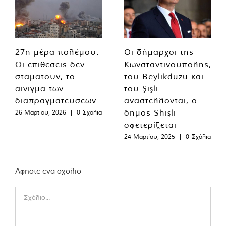
27η μέρα πολέμου:
Οι δήμαρχοι της
Οι επιθέσεις δεν
Κωνσταντινούπολης,
σταματούν, το
του Beylikdüzü και
αίνιγμα των
του Şişli
διαπραγματεύσεων
αναστέλλονται, ο
δήμος Shişli
26 Μαρτίου, 2026
|
0 Σχόλια
σφετερίζεται
24 Μαρτίου, 2025
|
0 Σχόλια
Αφήστε ένα σχόλιο
Comment