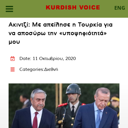
ENG
Skip
Ακιντζί: Με απείλησε η Τουρκία για
to
να αποσύρω την «υποψηφιότητά»
content
μου
Date: 11 Οκτωβρίου, 2020
Categories:
Διεθνή