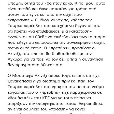
υποψηφιότητά του «θα ήταν κακό. Φίλοι μου, αυτό
είναι απειλή και έγινε με κατάφωρο τρόπο από
αυτόν που έγινε και από την αρχή που
εκπροσωπεί». Ο ίδιος, συνέχισε, κάλεσε τον
Τούρκο «πρέσβη» στα κατεχόμενα λέγοντάς του
ότι πρέπει «να επιβεβαιώσει μια κατάσταση»
εννοώντας ότι ήθελε να επιβεβαιώσει πως το άτομο
που έλεγε ότι εκπροσωπεί την συγκεκριμένη αρχή,
όντως αυτό έκανε. Ο «πρέσβης», πρόσθεσε ο
Ακιντζί, του είπε ότι θα διαβουλευθεί με την
Άγκυρα για να πάει να τον δει, αλλά η συνάντηση
δεν πραγματοποιήθηκε ποτέ.
Ο Μουσταφά Ακιντζί αποκάλυψε επίσης ότι είχε
ξανακαλέσει λίγο διάστημα πριν και πάλι τον
Τούρκο «πρέσβη» στο γραφείο του μετά το γεύμα
εργασίας που ο «πρέσβης» είχε παραχωρήσει σε
«βουλευτές» του ΚΕΕ για να τους πείσει να
στηρίξουν την υποψηφιότητα Τατάρ. Διερωτήθηκε
αν είναι δουλειά του «πρέσβη» να κάνει