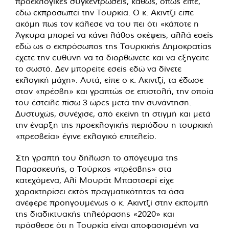
προεκλογικές συγκεντρώσεις, καθώς, όπως είπε,
εδώ εκπροσωπεί την Τουρκία. Ο κ. Ακιντζί είπε
ακόμη πως τον κάλεσε να του πει ότι «κάποτε η
Άγκυρα μπορεί να κάνει λάθος σκέψεις, αλλά εσείς
εδώ ως ο εκπρόσωπος της Τουρκικής Δημοκρατίας
έχετε την ευθύνη να τα διορθώνετε και να εξηγείτε
το σωστό. Δεν μπορείτε εσείς εδώ να δίνετε
εκλογική μάχη». Αυτά, είπε ο κ. Ακιντζί, τα έδωσε
στον «πρέσβη» και γραπτώς σε επιστολή, την οποία
του έστειλε πίσω 3 ώρες μετά την συνάντηση.
Δυστυχώς, συνέχισε, από εκείνη τη στιγμή και μετά
την έναρξη της προεκλογικής περιόδου η τουρκική
«πρεσβεία» έγινε εκλογικό επιτελείο.
Στη γραπτή του δήλωση το απόγευμα της
Παρασκευής, ο Τούρκος «πρέσβης» στα
κατεχόμενα, Αλί Μουράτ Μπαστσερί είχε
χαρακτηρίσει εκτός πραγματικότητας τα όσα
ανέφερε προηγουμένως ο κ. Ακιντζί στην εκπομπή
της διαδικτυακής τηλεόρασης «2020» και
πρόσθεσε ότι η Τουρκία είναι αποφασισμένη να