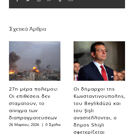
Σχετικά Άρθρα
27η μέρα πολέμου:
Οι δήμαρχοι της
Οι επιθέσεις δεν
Κωνσταντινούπολης,
σταματούν, το
του Beylikdüzü και
αίνιγμα των
του Şişli
διαπραγματεύσεων
αναστέλλονται, ο
δήμος Shişli
26 Μαρτίου, 2026
|
0 Σχόλια
σφετερίζεται