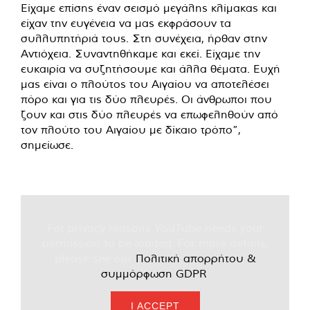
Είχαμε επίσης έναν σεισμό μεγάλης κλίμακας και
είχαν την ευγένεια να μας εκφράσουν τα
συλλυπητήριά τους. Στη συνέχεια, ήρθαν στην
Αντιόχεια. Συναντηθήκαμε και εκεί. Είχαμε την
ευκαιρία να συζητήσουμε και άλλα θέματα. Ευχή
μας είναι ο πλούτος του Αιγαίου να αποτελέσει
πόρο και για τις δύο πλευρές. Οι άνθρωποι που
ζουν και στις δύο πλευρές να επωφεληθούν από
τον πλούτο του Αιγαίου με δίκαιο τρόπο”,
σημείωσε.
For privacy reasons YouTube needs your
permission to be loaded. For more details,
please see our
Πολιτική απορρήτου &
συμμόρφωση GDPR
.
I ACCEPT