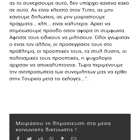
ας το συνεχίσουμε αυτό, δεν υπάρχει κανένα κακό
σε αυτό. Ας είναι κλειστό στον Τύπο, ας μην
κάνουμε δηλώσεις, ας μην μοιραστούμε
πράγματα… κλπ… είναι καλύτερα. Αρκεί να
σημειώσουμε πρόοδο όσον αφορά τη συμφωνία.
Αφήστε τους ειδικούς να μιλήσουν. Όλοι γνώρισαν
ο ένας τον άλλον, οι προσεγγίσεις τους στο
πρόβλημα, οι προοπτικές τους, τα στυλ λύσης, οι
πολιτισμικές τους προοπτικές, η ψυχολογία
άρχισαν να αποκαλύπτονται. Τώρα περιμένουμε
την αντιπροσωπεία των συνομιλητών μας να έρθει
στην Τουρκία μετά τις εκλογές…”.
Μοιράσου τη δημοσίευση στα μέσα
κοινωνικής δικτύωσης !
Facebook
Twitter
Reddit
WhatsApp
Tumblr
Email