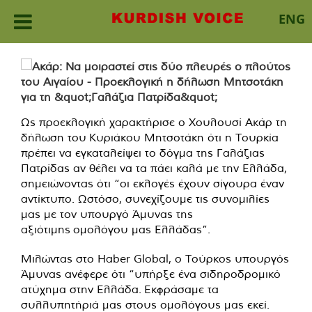
ENG
Skip
to
content
Ως προεκλογική χαρακτήρισε ο Χουλουσί Ακάρ τη
δήλωση του Κυριάκου Μητσοτάκη ότι η Τουρκία
πρέπει να εγκαταλείψει το δόγμα της Γαλάζιας
Πατρίδας αν θέλει να τα πάει καλά με την Ελλάδα,
σημειώνοντας ότι “οι εκλογές έχουν σίγουρα έναν
αντίκτυπο. Ωστόσο, συνεχίζουμε τις συνομιλίες
μας με τον υπουργό Άμυνας της
αξιότιμης ομολόγου μας Ελλάδας”.
Μιλώντας στο Haber Global, ο Τούρκος υπουργός
Άμυνας ανέφερε ότι “υπήρξε ένα σιδηροδρομικό
ατύχημα στην Ελλάδα. Εκφράσαμε τα
συλλυπητήριά μας στους ομολόγους μας εκεί.