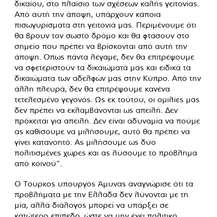
δικαίου, στο πλαίσιο των σχέσεων καλής γειτονίας.
Από αυτή την άποψη, υπάρχουν κάποια
πισωγυρίσματα στη γειτονιά μας. Περιμένουμε ότι
θα βρουν τον σωστό δρόμο και θα φτάσουν στο
σημείο που πρέπει να βρίσκονται από αυτή την
άποψη. Όπως πάντα λέγαμε, δεν θα επιτρέψουμε
να σφετεριστούν τα δικαιώματά μας και ειδικά τα
δικαιώματα των αδελφών μας στην Κύπρο. Από την
άλλη πλευρά, δεν θα επιτρέψουμε κανένα
τετελεσμένο γεγονός. Ως εκ τούτου, οι ομιλίες μας
δεν πρέπει να εκλαμβάνονται ως απειλή. Δεν
πρόκειται για απειλή. Δεν είναι αδυναμία να πούμε
ας καθίσουμε να μιλήσουμε, αυτό θα πρέπει να
γίνει κατανοητό. Ας μιλήσουμε ως δύο
πολιτισμένες χώρες και ας λύσουμε το πρόβλημα
από κοινού”.
Ο Τούρκος υπουργός Άμυνας αναγνώρισε ότι τα
προβλήματα με την Ελλάδα δεν λύνονται με τη
μία, αλλά διάλογος μπορεί να υπάρξει σε
κατώτερο επίπεδο, ώστε να μην έχει πολιτικό