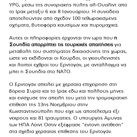
YPG, μέσω της συνοριακής πύλης αλ-Ουαλίντ από
το Ιράκ μεταξύ 6 και 8 Ιανουαρίου. Η συνοδεία
αποτελούνταν από σχεδόν 100 τεθωρακισμένα
οχήματα, βυτιοφόρα καυσίμων και πυρομαχικά.
Αυτές οι πληροφορίες έρχονται την ώρα που
η
Σουηδία απορρίπτει τις τουρκικές απαιτήσεις
για
μεταβολή του συστήματος δικαιοσύνης της χώρας,
ώστε να εκδίδονται οι Κούρδοι, οι γκιουλενιστές
και λοιποί εχθροί του Ερντογάν, με αντάλλαγμα να
μπει η Σουηδία στο ΝΑΤΟ.
Ο Ερντογάν απειλεί με χερσαία επιχείρηση στη
βόρεια Συρία και το Ιράκ εδώ και πολλούς μήνες
και ενίσχυσε την απειλή του μετά την τρομοκρατική
επίθεση της 13ης Νοεμβρίου στην
Κωνσταντινούπολη που είχε ως αποτέλεσμα έξι
νεκρούς και 81 τραυματίες. Ο υπουργός Άμυνας
των ΗΠΑ Λόιντ Όστιν εξέφρασε “έντονη αντίθεση”
στα σχέδια χερσαίας επίθεσης του Ερντογάν.