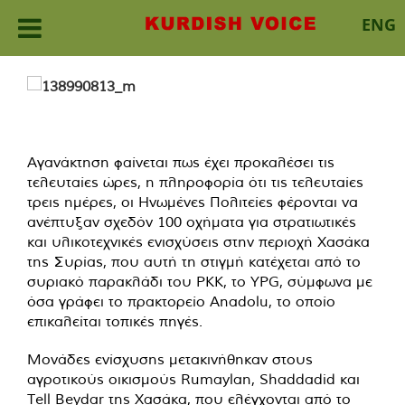
ENG
Skip
to
content
Αγανάκτηση φαίνεται πως έχει προκαλέσει τις
τελευταίες ώρες, η πληροφορία ότι τις τελευταίες
τρεις ημέρες, οι Ηνωμένες Πολιτείες φέρονται να
ανέπτυξαν σχεδόν 100 οχήματα για στρατιωτικές
και υλικοτεχνικές ενισχύσεις στην περιοχή Χασάκα
της Συρίας, που αυτή τη στιγμή κατέχεται από το
συριακό παρακλάδι του PKK, το YPG, σύμφωνα με
όσα γράφει το πρακτορείο Anadolu, το οποίο
επικαλείται τοπικές πηγές.
Μονάδες ενίσχυσης μετακινήθηκαν στους
αγροτικούς οικισμούς Rumaylan, Shaddadid και
Tell Beydar της Χασάκα, που ελέγχονται από το