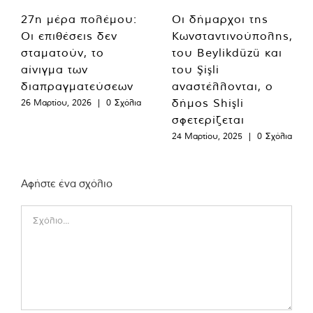
27η μέρα πολέμου:
Οι δήμαρχοι της
Οι επιθέσεις δεν
Κωνσταντινούπολης,
σταματούν, το
του Beylikdüzü και
αίνιγμα των
του Şişli
διαπραγματεύσεων
αναστέλλονται, ο
δήμος Shişli
26 Μαρτίου, 2026
|
0 Σχόλια
σφετερίζεται
24 Μαρτίου, 2025
|
0 Σχόλια
Αφήστε ένα σχόλιο
Comment