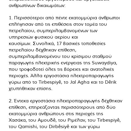
ανθρωπίνων δικαιωμάτων:
1. Περισσότεροι από πέντε εκατομμύρια άνθρωποι
επλήγησαν από τις επιθέσεις στον τομέα του
πετρελαίου, συμπεριλαμβανομένων των
υπηρεσιών φυσικού αερίου και
καυσίμων. Συνολικά, 17 βασικές τοποθεσίες
πετρελαίου δέχθηκαν επίθεση,
συμπεριλαμβανομένου του κρίσιμου σταθμού
παραγωγής ηλεκτρικής ενέργειας της Suwaydiya,
που τροφοδοτεί όλες τις βόρειες και ανατολικές
περιοχές. Άλλα εργοστάσια ηλεκτροπαραγωγής
γύρω από το Tirbespiyê, το Jal Agha και το Dêrik
χτυπήθηκαν επίσης.
2. Έντεκα εργοστάσια ηλεκτροπαραγωγής δέχθηκαν
επίθεση, επηρεάζοντας περισσότερους από δύο
εκατομμύρια ανθρώπους στις περιοχές της
Χασάκα, του Αμουδê, του Ριμέλαν, του Tirbespiyê,
του Qamishi, του Dirbêsiyê και των γύρω