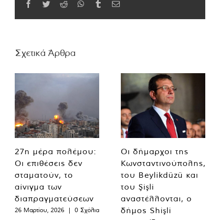
Facebook
Twitter
Reddit
WhatsApp
Tumblr
Email
Σχετικά Άρθρα
27η μέρα πολέμου:
Οι δήμαρχοι της
Οι επιθέσεις δεν
Κωνσταντινούπολης,
σταματούν, το
του Beylikdüzü και
αίνιγμα των
του Şişli
διαπραγματεύσεων
αναστέλλονται, ο
δήμος Shişli
26 Μαρτίου, 2026
|
0 Σχόλια