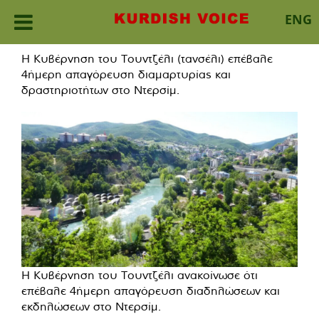
ENG
Skip
Η Κυβέρνηση του Τουντζέλι (τανσέλι) επέβαλε
to
4ήμερη απαγόρευση διαμαρτυρίας και
content
δραστηριοτήτων στο Ντερσίμ.
Η Κυβέρνηση του Τουντζέλι ανακοίνωσε ότι
επέβαλε 4ήμερη απαγόρευση διαδηλώσεων και
εκδηλώσεων στο Ντερσίμ.