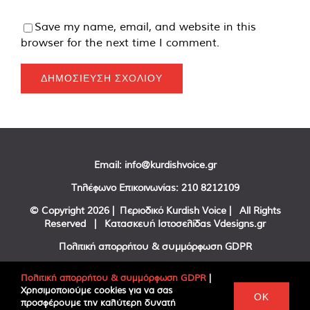
Save my name, email, and website in this
browser for the next time I comment.
Email:
info@kurdishvoice.gr
Τηλέφωνο Επικοινωνίας:
210 8212109
© Copyright
2026 | Περιοδικό Kurdish Voice | All Rights
Reserved | Κατασκευή Ιστοσελίδας
Vdesigns.gr
Πολιτική απορρήτου & συμμόρφωση GDPR
Πολιτική απορρήτου & συμμόρφωση GDPR
|
Χρησιμοποιούμε cookies για να σας
Facebook
Twitter
YouTube
OK
προσφέρουμε την καλύτερη δυνατή