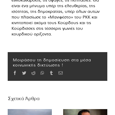
εθνοκαθάρσεις, τις σφαγές, τις λεηλασίες. Θα
είναι ένα μήνυμα υπέρ της ελευθερίας, της
ισότητας, της δημοκρατίας, υπέρ όλων αυτών
που πλαισίωσε το «Μανιφέστο» του PKK και
κινητοποιεί ακόμα τους Κούρδους και τις
Κούρδισσες στις τέσσερις γωνιές του
κουρδικού ορίζοντα.
Μοιράσου τη δημοσίευση στα μέσα
κοινωνικής δικτύωσης !
Facebook
Twitter
Reddit
WhatsApp
Tumblr
Email
Σχετικά Άρθρα