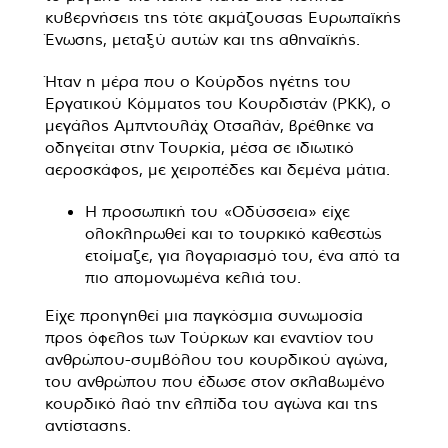
κυβερνήσεις της τότε ακμάζουσας Ευρωπαϊκής
Ένωσης, μεταξύ αυτών και της αθηναϊκής.
Ήταν η μέρα που ο Κούρδος ηγέτης του
Εργατικού Κόμματος του Κουρδιστάν (PKK), ο
μεγάλος Αμπντουλάχ Οτσαλάν, βρέθηκε να
οδηγείται στην Τουρκία, μέσα σε ιδιωτικό
αεροσκάφος, με χειροπέδες και δεμένα μάτια.
Η προσωπική του «Οδύσσεια» είχε
ολοκληρωθεί και το τουρκικό καθεστώς
ετοίμαζε, για λογαριασμό του, ένα από τα
πιο απομονωμένα κελιά του.
Είχε προηγηθεί μια παγκόσμια συνωμοσία
προς όφελος των Τούρκων και εναντίον του
ανθρώπου-συμβόλου του κουρδικού αγώνα,
του ανθρώπου που έδωσε στον σκλαβωμένο
κουρδικό λαό την ελπίδα του αγώνα και της
αντίστασης.