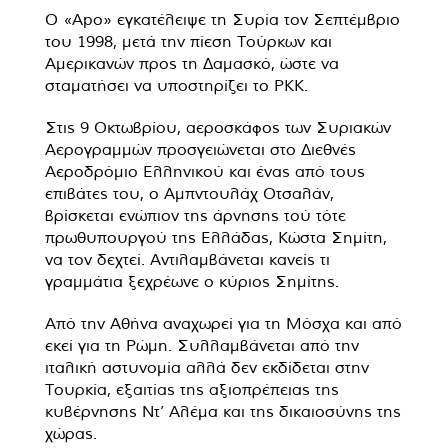
Ο «Apo» εγκατέλειψε τη Συρία τον Σεπτέμβριο
του 1998, μετά την πίεση Τούρκων και
Αμερικανών προς τη Δαμασκό, ώστε να
σταματήσει να υποστηρίζει το PKK.
Στις 9 Οκτωβρίου, αεροσκάφος των Συριακών
Αερογραμμών προσγειώνεται στο Διεθνές
Αεροδρόμιο Ελληνικού και ένας από τους
επιβάτες του, ο Αμπντουλάχ Οτσαλάν,
βρίσκεται ενώπιον της άρνησης τού τότε
πρωθυπουργού της Ελλάδας, Κώστα Σημίτη,
να τον δεχτεί. Αντιλαμβάνεται κανείς τι
γραμμάτια ξεχρέωνε ο κύριος Σημίτης.
Από την Αθήνα αναχωρεί για τη Μόσχα και από
εκεί για τη Ρώμη. Συλλαμβάνεται από την
ιταλική αστυνομία αλλά δεν εκδίδεται στην
Τουρκία, εξαιτίας της αξιοπρέπειας της
κυβέρνησης Ντ’ Αλέμα και της δικαιοσύνης της
χώρας.