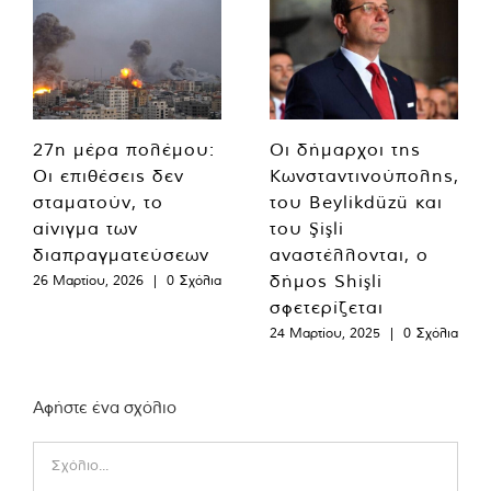
27η μέρα πολέμου:
Οι δήμαρχοι της
Οι επιθέσεις δεν
Κωνσταντινούπολης,
σταματούν, το
του Beylikdüzü και
αίνιγμα των
του Şişli
διαπραγματεύσεων
αναστέλλονται, ο
δήμος Shişli
26 Μαρτίου, 2026
|
0 Σχόλια
σφετερίζεται
24 Μαρτίου, 2025
|
0 Σχόλια
Αφήστε ένα σχόλιο
Comment