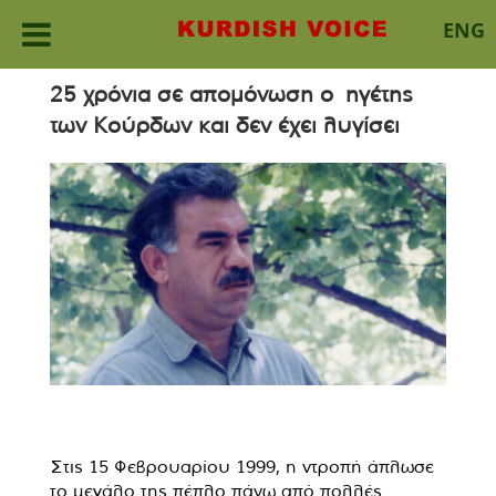
ENG
Skip
25 χρόνια σε απομόνωση ο ηγέτης
to
των Κούρδων και δεν έχει λυγίσει
content
Στις 15 Φεβρουαρίου 1999, η ντροπή άπλωσε
το μεγάλο της πέπλο πάνω
από πολλές