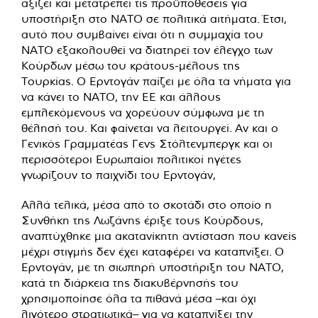
αξίζει και μετατρέπει τις προϋποθέσεις για
υποστήριξη στο ΝΑΤΟ σε πολιτικά αιτήματα. Έτσι,
αυτό που συμβαίνει είναι ότι η συμμαχία του
ΝΑΤΟ εξακολουθεί να διατηρεί τον έλεγχο των
Κούρδων μέσω του κράτους-μέλους της
Τουρκίας. Ο Ερντογάν παίζει με όλα τα νήματα για
να κάνει το ΝΑΤΟ, την ΕΕ και άλλους
εμπλεκόμενους να χορεύουν σύμφωνα με τη
θέλησή του. Και φαίνεται να λειτουργεί. Αν και ο
Γενικός Γραμματέας Γενς Στόλτενμπεργκ και οι
περισσότεροι Ευρωπαίοι πολιτικοί ηγέτες
γνωρίζουν το παιχνίδι του Ερντογάν,
Αλλά τελικά, μέσα από το σκοτάδι στο οποίο η
Συνθήκη της Λωζάνης έριξε τους Κούρδους,
αναπτύχθηκε μια ακατανίκητη αντίσταση που κανείς
μέχρι στιγμής δεν έχει καταφέρει να καταπνίξει. Ο
Ερντογάν, με τη σιωπηρή υποστήριξη του ΝΑΤΟ,
κατά τη διάρκεια της διακυβέρνησής του
χρησιμοποίησε όλα τα πιθανά μέσα –και όχι
λιγότερο στρατιωτικά– για να καταπνίξει την