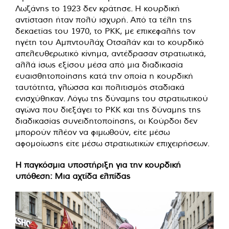
Λωζάνης το 1923 δεν κράτησε. Η κουρδική
αντίσταση ήταν πολύ ισχυρή. Από τα τέλη της
δεκαετίας του 1970, το PKK, με επικεφαλής τον
ηγέτη του Αμπντουλάχ Οτσαλάν και το κουρδικό
απελευθερωτικό κίνημα, αντέδρασαν στρατιωτικά,
αλλά ίσως εξίσου μέσα από μια διαδικασία
ευαισθητοποίησης κατά την οποία η κουρδική
ταυτότητα, γλώσσα και πολιτισμός σταδιακά
ενισχύθηκαν. Λόγω της δύναμης του στρατιωτικού
αγώνα που διεξάγει το PKK και της δύναμης της
διαδικασίας συνειδητοποίησης, οι Κούρδοι δεν
μπορούν πλέον να φιμωθούν, είτε μέσω
αφομοίωσης είτε μέσω στρατιωτικών επιχειρήσεων.
Η παγκόσμια υποστήριξη για την κουρδική
υπόθεση: Μια αχτίδα ελπίδας