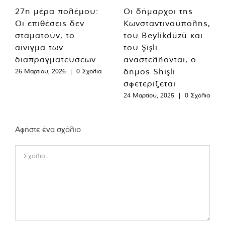
27η μέρα πολέμου:
Οι δήμαρχοι της
Οι επιθέσεις δεν
Κωνσταντινούπολης,
σταματούν, το
του Beylikdüzü και
αίνιγμα των
του Şişli
διαπραγματεύσεων
αναστέλλονται, ο
δήμος Shişli
26 Μαρτίου, 2026
|
0 Σχόλια
σφετερίζεται
24 Μαρτίου, 2025
|
0 Σχόλια
Αφήστε ένα σχόλιο
Comment