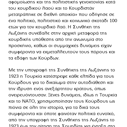
αφομοίωσης και της πολιτιστικής γενοκτονίας κατά
του κουρδικού λαού και το Κουρδιστάν
μετατράπηκε σε διεθνή αποικία» που οδήγησε σε
ένα πολιτικό, πολιτιστικό και κοινωνικό σκοτάδι 100
ετών για τον κουρδικό λαό. Η Συνθήκη της
Λωζάνης συνέβαλε στην αρχική μεταφορά της
κουρδικής υπόθεσης από την ανωνυμία στο
προσκήνιο, καθώς οι συμμαχικές δυνάμεις είχαν
συμφέροντα να εκμεταλλευτούν τους πόρους και
τα εδάφη των Κούρδων.
Με την υπογραφή της Συνθήκης της Λωζάννης το
1923 η Τουρκία κατέστρεψε κάθε ελπίδα για τους
Κούρδους για το δικαίωμα στην αυτοδιάθεση και
την ίδρυση ενός ανεξάρτητου κράτους, όπως
ονειρευόντουσαν. Ξένες δυνάμεις, ιδίως η Τουρκία
και το ΝΑΤΟ, χρησιμοποίησαν τους Κούρδους ως
πιόνια σε όλη την ιστορία, για τα δικά τους
συμφέροντα και όποτε φαινόταν πολιτικά ευνοϊκό,
από την υπογραφή της Συνθήκης της Λωζάνης το
1923 έως την αίτηση της Σουηδίας για ένταξη στο