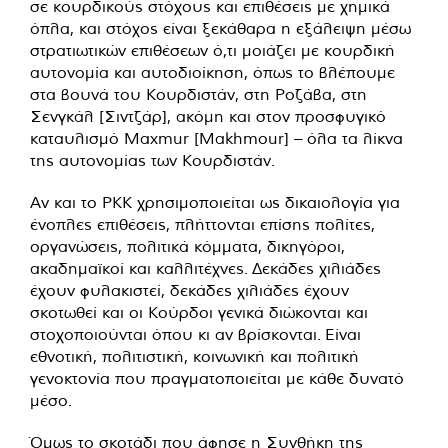
σε κουρδικούς στόχους και επιθέσεις με χημικά
όπλα, και στόχος είναι ξεκάθαρα η εξάλειψη μέσω
στρατιωτικών επιθέσεων ό,τι μοιάζει με κουρδική
αυτονομία και αυτοδιοίκηση, όπως το βλέπουμε
στα βουνά του Κουρδιστάν, στη Ροζάβα, στη
Σενγκάλ [Σιντζάρ], ακόμη και στον προσφυγικό
καταυλισμό Maxmur [Makhmour] – όλα τα λίκνα
της αυτονομίας των Κουρδιστάν.
Αν και το PKK χρησιμοποιείται ως δικαιολογία για
ένοπλες επιθέσεις, πλήττονται επίσης πολίτες,
οργανώσεις, πολιτικά κόμματα, δικηγόροι,
ακαδημαϊκοί και καλλιτέχνες. Δεκάδες χιλιάδες
έχουν φυλακιστεί, δεκάδες χιλιάδες έχουν
σκοτωθεί και οι Κούρδοι γενικά διώκονται και
στοχοποιούνται όπου κι αν βρίσκονται. Είναι
εθνοτική, πολιτιστική, κοινωνική και πολιτική
γενοκτονία που πραγματοποιείται με κάθε δυνατό
μέσο.
Όμως το σκοτάδι που άφησε η Συνθήκη της