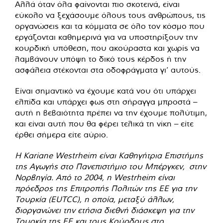
Αλλά όταν όλα φαίνονται πιο σκοτεινά, είναι
εύκολο να ξεχάσουμε όλους τους ανθρώπους, τις
οργανώσεις και τα κόμματα σε όλο τον κόσμο που
εργάζονται καθημερινά για να υποστηρίξουν την
κουρδική υπόθεση, που ακούραστα και χωρίς να
λαμβάνουν υπόψη το δικό τους κέρδος ή την
ασφάλεια στέκονται στα οδοφράγματα γι’ αυτούς.
Είναι σημαντικό να έχουμε κατά νου ότι υπάρχει
ελπίδα και υπάρχει φως στη σήραγγα μπροστά –
αυτή η βεβαιότητα πρέπει να την έχουμε πολύτιμη,
και είναι αυτή που θα φέρει τελικά τη νίκη – είτε
έρθει σήμερα είτε αύριο.
Η Kariane Westrheim είναι Καθηγήτρια Επιστήμης
της Αγωγής στο Πανεπιστήμιο του Μπέργκεν, στην
Νορβηγία. Από το 2004, η Westrheim είναι
πρόεδρος της Επιτροπής Πολιτών της ΕΕ για την
Τουρκία (EUTCC), η οποία, μεταξύ άλλων,
διοργανώνει την ετήσια διεθνή διάσκεψη για την
Τουρκία της ΕΕ και τους Κούρδους στο