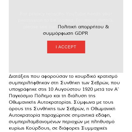
For privacy reasons YouTube needs your
permission to be loaded. For more details,
please see our
Πολιτική απορρήτου &
συμμόρφωση GDPR
.
I ACCEPT
Διατάξεις που αφορούσαν το κουρδικό κρατισμό
συμπεριλήφθηκαν στη Συνθήκη των Σεβρών, που
υπογράφηκε στις 10 Αυγούστου 1920 μετά τον Α’
Παγκόσμιο Πόλεμο και τη διάλυση της
Οθωμανικής Αυτοκρατορίας. Σύμφωνα με τους
όρους της Συνθήκης των Σεβρών, η Οθωμανική
Αυτοκρατορία παραχώρησε σημαντικά εδάφη,
συμπεριλαμβανομένων περιοχών με πληθυσμό
κυρίως Κούρδους, σε διάφορες Συμμαχικές