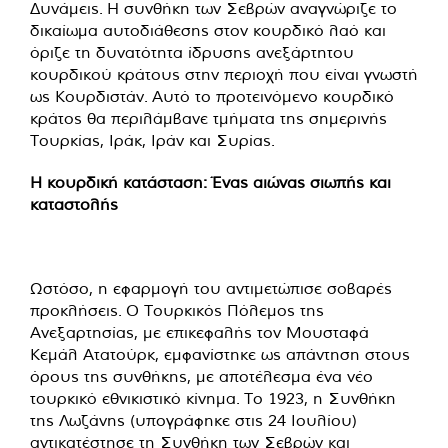
Δυνάμεις. Η συνθήκη των Σεβρών αναγνώριζε το
δικαίωμα αυτοδιάθεσης στον κουρδικό λαό και
όριζε τη δυνατότητα ίδρυσης ανεξάρτητου
κουρδικού κράτους στην περιοχή που είναι γνωστή
ως Κουρδιστάν. Αυτό το προτεινόμενο κουρδικό
κράτος θα περιλάμβανε τμήματα της σημερινής
Τουρκίας, Ιράκ, Ιράν και Συρίας.
Η κουρδική κατάσταση: Ένας αιώνας σιωπής και
καταστολής
Ωστόσο, η εφαρμογή του αντιμετώπισε σοβαρές
προκλήσεις. Ο Τουρκικός Πόλεμος της
Ανεξαρτησίας, με επικεφαλής τον Μουσταφά
Κεμάλ Ατατούρκ, εμφανίστηκε ως απάντηση στους
όρους της συνθήκης, με αποτέλεσμα ένα νέο
τουρκικό εθνικιστικό κίνημα. Το 1923, η Συνθήκη
της Λωζάνης (υπογράφηκε στις 24 Ιουλίου)
αντικατέστησε τη Συνθήκη των Σεβρών και