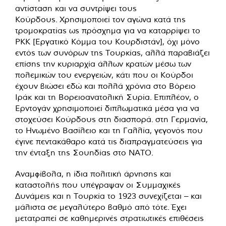
αντίσταση και να συντρίψει τους
Κούρδους. Χρησιμοποιεί τον αγώνα κατά της
τρομοκρατίας ως πρόσχημα για να καταρρίψει το
PKK [Εργατικό Κόμμα του Κουρδιστάν], όχι μόνο
εντός των συνόρων της Τουρκίας, αλλά παραβιάζει
επίσης την κυριαρχία άλλων κρατών μέσω των
πολεμικών του ενεργειών, κάτι που οι Κούρδοι
έχουν βιώσει εδώ και πολλά χρόνια στο Βόρειο
Ιράκ και τη Βορειοανατολική Συρία. Επιπλέον, ο
Ερντογάν χρησιμοποιεί διπλωματικά μέσα για να
στοχεύσει Κούρδους στη διασπορά. στη Γερμανία,
το Ηνωμένο Βασίλειο και τη Γαλλία, γεγονός που
έγινε πεντακάθαρο κατά τις διαπραγματεύσεις για
την ένταξη της Σουηδίας στο ΝΑΤΟ.
Αναμφίβολα, η ίδια πολιτική άρνησης και
καταστολής που υπέγραψαν οι Συμμαχικές
Δυνάμεις και η Τουρκία το 1923 συνεχίζεται – και
μάλιστα σε μεγαλύτερο βαθμό από τότε. Έχει
μετατραπεί σε καθημερινές στρατιωτικές επιθέσεις